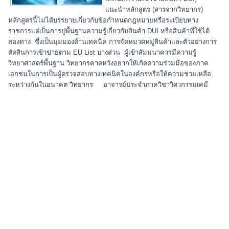
แนะนำหลักสูตร (สารจากวิทยากร)
หลักสูตรนี้ไม่ได้บรรยายเกี่ยวกับข้อกำหนดกฎหมายหรือระเบียบทาง
ราชการแต่เป็นการปูพื้นฐานความรู้เกี่ยวกับสินค้า DUI หรือสินค้าที่ใช้ได้
สองทาง ซึ่งเป็นมุมมองด้านเทคนิค การจัดหมวดหมู่สินค้าและตัวอย่างการ
ตัดสินการเข้าข่ายตาม EU List บางส่วน ผู้เข้าสัมมนาควรมีความรู้
วิทยาศาสตร์พื้นฐาน วิทยากรคาดหวังอยากให้เกิดความร่วมมือของภาค
เอกชนในการเป็นผู้ตรวจสอบทางเทคนิคในองค์กรหรือให้ความช่วยเหลือ
ระหว่างกันในอนาคต วิทยากร อาจารย์ประจำภาควิชาวิศวกรรมเคมี
คณะวิศวกรรมศาสตร์ จุฬาลงกรณ์มหาวิทยาลัย
เนื้อหาการบรรยาย 1....
Read more
สามารถติดต่อเราได้ที่
บริษัท คิงส์ออดิทแอนด์ดีเวลลอปเมนท์ จำกัด
King Audit & Development Co.,Ltd.
ที่อยู่ :
300/21 หมู่3 ต.ช้างเผือก อ.เมือง
จ.เชียงใหม่ 50300
E-mail :
kingauditdevelopment@gmail.com
Line ID :
kingexcel