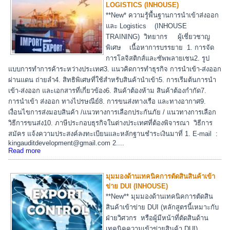
LOGISTICS (INHOUSE)
**New* ความรู้พื้นฐานการนำเข้าส่งออก
และ Logistics (INHOUSE
TRAINING) วิทยากร ผู้เชี่ยวชาญ
พิเศษ เนื้อหาการบรรยาย 1. การจัด
การโลจิสติกส์และซัพพลายเชน2. รูป
แบบการทำการค้าระหว่างประเทศ3. แนวคิดการทำธุรกิจ การนำเข้า-ส่งออก
ผ่านแดน ถ่ายลำ4. สิทธิพิเศษที่ใช้สำหรับสินค้านำเข้า5. การเรีมต้นการนำ
เข้า-ส่งออก และเอกสารที่เกี่ยวข้อง6. สินค้าต้องห้าม สินค้าต้องกำกัด7.
การนำเข้า ส่งออก ทางไปรษณีย์8. การขนส่งทางเรือ และทางอากาศ9.
เงื่อนไขการส่งมอบสินค้า /แนวทางการเลือกประกันภัย / แนวทางการเลือก
วิธีการขนส่ง10. ภาษีประกอบธุรกิจในต่างประเทศที่ต้องพิจารณา วิธีการ
สมัคร แจ้งความประสงค์ลงทะเบียนและหลักฐานชำระเงินมาที่ 1. E-mail :
kingauditdevelopment@gmail.com 2....
Read more
มุมมองด้านเทคนิคการตัดสินสินค้าเข้า
ข่าย DUI (INHOUSE)
**New** มุมมองด้านเทคนิคการตัดสิน
สินค้าเข้าข่าย DUI (หลักสูตรนี้เหมาะกับ
ฝ่ายวิศวกร หรือผู้มีหน้าที่ตัดสินด้าน
เทคนิคความเข้าข่ายสินค้า DUI)